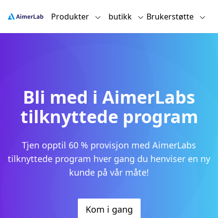
Produkter
butikk
Brukerstøtte
Bli med i AimerLabs
tilknyttede program
Tjen opptil 60 % provisjon med AimerLabs
tilknyttede program hver gang du henviser en ny
kunde på vår måte!
Kom i gang